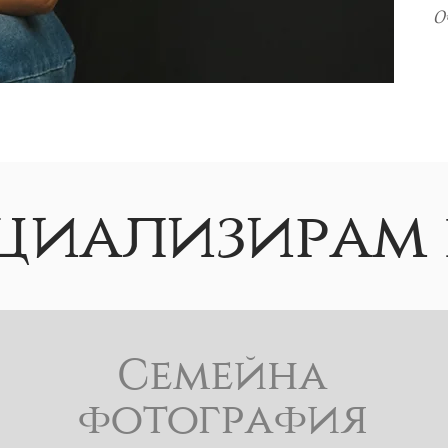
Оч
циализирам в
Семейна
фотография