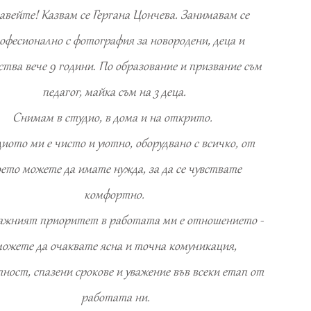
авейте! Казвам се Гергана Цончева. Занимавам се
офесионално с фотография за новородени, деца и
ства вече 9 години. По образование и призвание съм
педагог, майка съм на 3 деца.
Снимам в студио, в дома и на открито.
иото ми е чисто и уютно, оборудвано с всичко, от
ето можете да имате нужда, за да се чувствате
комфортно.
ажният приоритет в работата ми е отношението -
ожете да очаквате ясна и точна комуникация,
ност, спазени срокове и уважение във всеки етап от
работата ни.