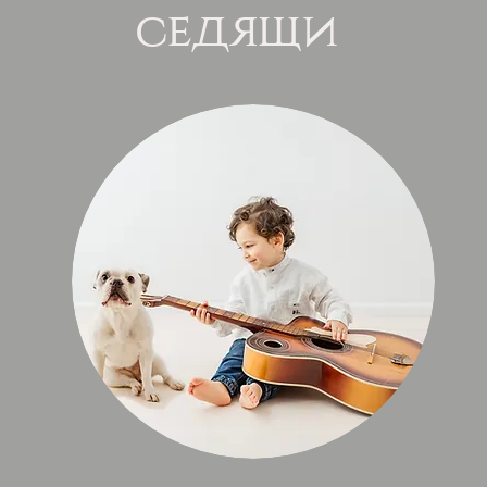
седящи