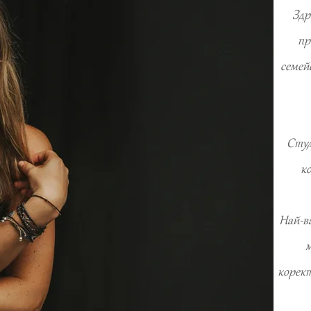
Здр
пр
семей
Студ
ко
Най-в
м
корект