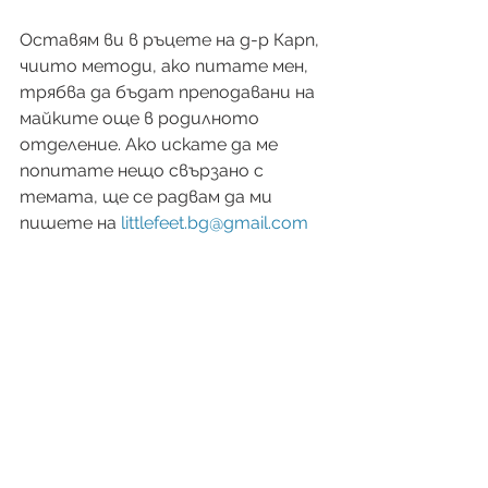
Оставям ви в ръцете на д-р Карп, 
чиито методи, ако питате мен, 
трябва да бъдат преподавани на 
майките още в родилното 
отделение. Ако искате да ме 
попитате нещо свързано с 
темата, ще се радвам да ми 
пишете на 
littlefeet.bg@gmail.com
https://www.youtube.com/watch?
v=6OtPSfyZXNw