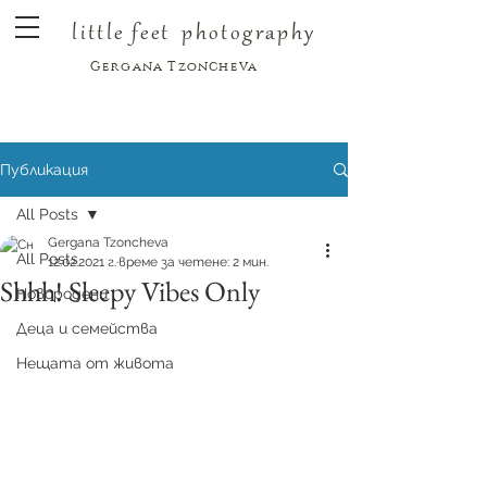
little feet
photography
Gergana Tzoncheva
Публикация
All Posts
Gergana Tzoncheva
All Posts
12.02.2021 г.
време за четене: 2 мин.
Shhh! Sleepy Vibes Only
Новородени
Деца и семейства
Нещата от живота