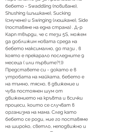
бебето - Swaddling (повиване), 
Shushing (шъшкане), Sucking 
(смучене) и Swinging (люшкане), Side 
(поставяне на една страна) . Д-р 
Карп твърди, че с тези 5S, можем 
да доближим новата среда на 
бебето максимално, до тази , в 
която е прекарало последните 9 
месеца ( или първите?!:)) 
Представете си - докато е в 
утробата на майката, бебето е 
на тъмно, тясно, в движение и 
чува постоянен шум от 
движението на кръвта и всички 
процеси, които се случват в 
организма на мама. След като 
бебето се роди, ние го поставяме 
на широко, светло, неподвижно и 