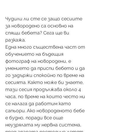
Чудили ли сте се защо сесиите 
за новородено са основно на 
спящи бебета? Сега ще ви 
разкажа.
Една много съществена част от 
обучението на бъдещия 
фотограф на новородени, е 
умението да приспи бебето и да 
го задържи спокойно по време на 
сесията. Както може би знаете, 
тази сесия продължава около 4 
часа, по време на които често ни 
се налага да работим като 
сапьори. Ако новороденото бебе 
е будно, поради все още 
неузрялата му нервна система, 
пред апарата постоянно летят 