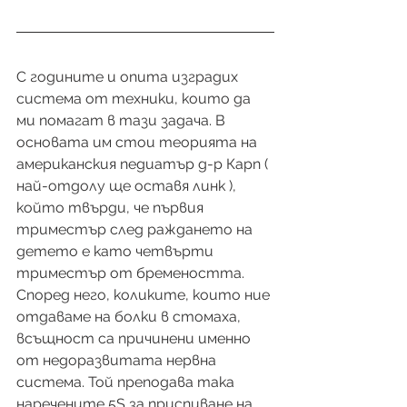
С годините и опита изградих 
система от техники, които да 
ми помагат в тази задача. В 
основата им стои теорията на 
американския педиатър д-р Карп ( 
най-отдолу ще оставя линк ), 
който твърди, че първия 
триместър след раждането на 
детето е като четвърти 
триместър от бремеността. 
Според него, коликите, които ние 
отдаваме на болки в стомаха, 
всъщност са причинени именно 
от недоразвитата нервна 
система. Той преподава така 
наречените 5S за приспиване на 