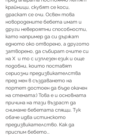
крайници, скубят се коси, 
драскат се очи. Освен това 
новородените бебета имат и 
други невероятни способности, 
като например да си държат 
едното око отворено, а другото 
затворено, да събират очите си 
на Х  и то с изплезен език и още 
подобни, които поставят 
сериозни предизвикателства 
пред мен в създаването на 
портет достоен да бъде окачен 
на стената:) Това е и основната 
причина на тази възраст да 
снимаме бебетата спящи. Тук 
обаче идва истинското 
предизвикателство. Как да 
приспим бебето...