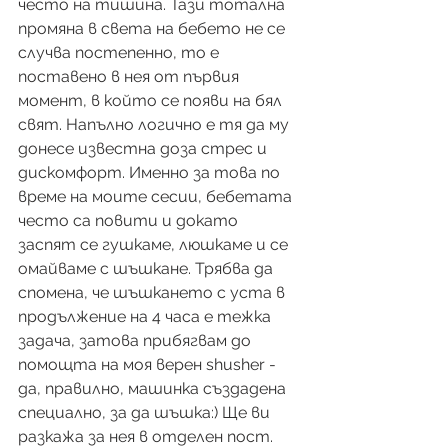
често на тишина. Тази тотална 
промяна в света на бебето не се 
случва постепенно, то е 
поставено в нея от първия 
момент, в който се появи на бял 
свят. Напълно логично е тя да му 
донесе известна доза стрес и 
дискомфорт. Именно за това по 
време на моите сесии, бебетата 
често са повити и докато 
заспят се гушкаме, люшкаме и се 
омайваме с шъшкане. Трябва да 
спомена, че шъшкането с уста в 
продължение на 4 часа е тежка 
задача, затова прибягвам до 
помощта на моя верен shusher - 
да, правилно, машинка създадена 
специално, за да шъшка:) Ще ви 
разкажа за нея в отделен пост.